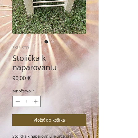
SKU: STO
Stolička k
naparovaniu
Price
90,00 €
Množstvo
*
Vložiť do košíka
Stolička k naparovniu je určena k