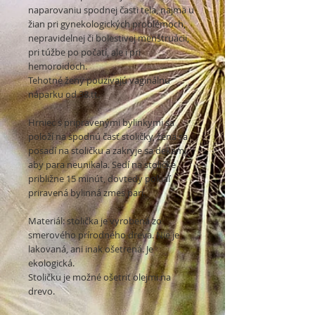
naparovaniu spodnej časti tela, najmä u
žian pri gynekologických problémoch,
nepravidelnej či bolestivej menštruácii,
pri túžbe po počatí, ale i pri
hemoroidoch.
Tehotné ženy pouzívajú vaginálnu
náparku od 38.tt.
Hrniec s pripravenými bylinkymi sa
položí na spodnú časť stoličky, žena sa
posadí na stoličku a zakryje sa dekami,
aby para neunikala. Sedí na stoličke
približne 15 minút, dovtedy pokiaľ
priravená bylinná zmes parí.
Materiál: stolička je vyrobená zo
smerového prírodného dreva. Nie je
lakovaná, ani inak ošetrená. Je
ekologická.
Stoličku je možné ošetriť olejmi na
drevo.