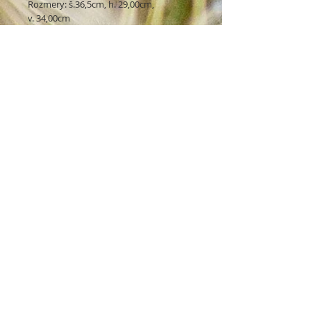
Rozmery: š.36,5cm, h. 29,00cm,
v. 34,00cm
Chcete byť informovaný o našich
novinkách?
Registrovať
Pravidlá ochrany osobných údajov
Obchodné podmienky