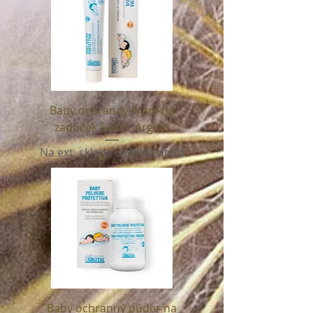
Baby ochranný krém na
zadoček 50ml - Argital
Na ext. sklade u dodávateľa
Baby ochranný púder na