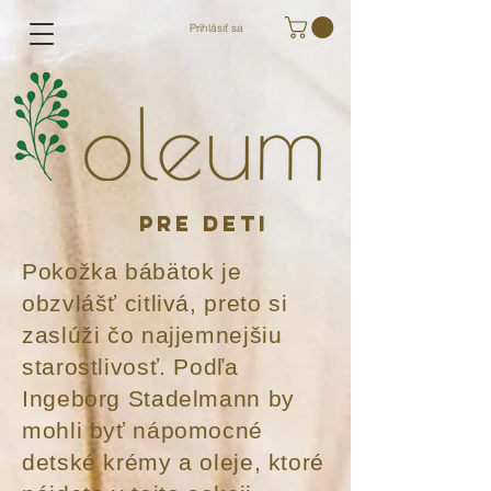
Prihlásiť sa
PRE DETI
Pokožka bábätok je
obzvlášť citlivá, preto si
zaslúži čo najjemnejšiu
starostlivosť. Podľa
Ingeborg Stadelmann by
mohli byť nápomocné
detské krémy a oleje, ktoré