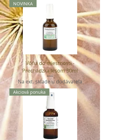
NOVINKA
Vôňa do miestnosti -
Prechádzka lesom 50ml
Na ext. sklade u dodávateľa
Akciová ponuka