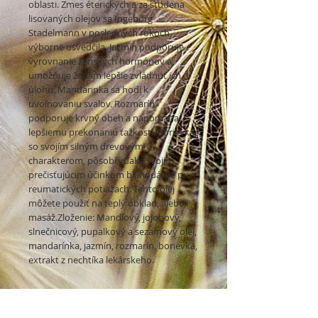
oblasti. Zmes éterických a za studena
lisovaných olejov sa Ingeborg
Stadelmann v posledných rokoch
výborne osvedčila. Jazmín podporuje
vyrovnanie ženských hormónov a
umožňuje ženám lepšie zvládnuť ich
úlohu. Mandarinka sa hodí k
uvoľnovaniu svalov. Rozmarín
podporuje krvný obeh a napomáha
lepšiemu prekonaniu ťažkostí. Borievka,
so svojím silným drevovým
charakterom, pôsobí vďaka svojim
prečisťujúcim účinkom blahodárne pri
reumatických potiažach. Tento olej
môžete použiť na teplý obklad, alebo
masáž.Zloženie: Mandľový, jojobový,
slnečnicový, pupalkový a sezamový olej,
mandarínka, jazmín, rozmarín, borievka,
extrakt z nechtíka lekárskeho.