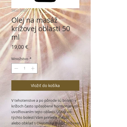
SKU: 0007
Olej na masáž
krížovej oblasti 50
ml
Price
19,00 €
Množstvo
*
Vložiť do košíka
V tehotenstve a po pôrode sú bolesti v
krížoch často spôsobené hormonálnym
uvoľňovaním tejto oblasti. Úľavu od
týchto bolestí Vám prinesie masáž,
alebo obklad s Olejom na masáž krížovej