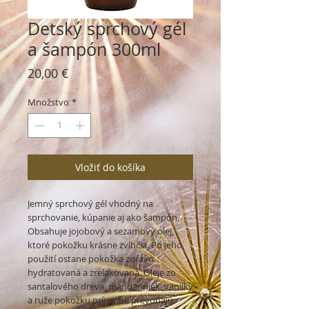
Detský sprchový gél
a šampón 300ml
Price
20,00 €
Množstvo
*
Vložiť do košíka
Jemný sprchový gél vhodný na 
sprchovanie, kúpanie aj ako šampón. 
Obsahuje jojobový a sezamový olej, 
ktoré pokožku krásne zvlhčia. Po jeho 
použití ostane pokožka zdravo 
hydratovaná a zrelaxovaná. Oleje zo 
santalového dreva, mandariniek, vanilky 
a ruže pokožku príjemne prevoňajú. 