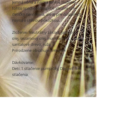
Jemná vôňa a najmä jemné zloženie 
tohto sprchového gél je ideálne pre 
detičky narodenia, ale aj pre dospelých, 
najmä s citlivou pokožkou. 

Zloženie: Neutrálny základ, jojobový 
olej, sezamový olej, mandarínka, vanilka, 
santalové drevo, ruža

Prirodzene obsahuje: limonén

Dávkovanie:

Deti: 1 stlačenie pumpičky, Dospelí: 3-4 
stlačenia
Chcete byť informovaný o našich
novinkách?