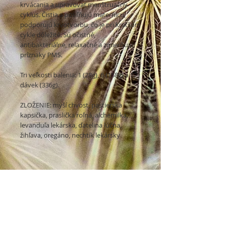
krvácania a upravovať menštruačný
cyklus. Čistia a posiľňujú maternicu,
podporujú krvotvorbu, čo je pri kratšom
cykle dôležité. Sú očistné,
antibakteriálne, relaxačné a zmierňujú
príznaky PMS.
Tri veľkosti balenia: 1 (28g), 6 (168g) a 12
dávek (336g).
ZLOŽENIE: myší chvost, pastierska
kapsička, praslička roľná, alchemilka,
levanduľa lekárska, ďatelina lúčna,
žihľava, oregáno, nechtík lekársky
Chcete byť informovaný o našich
novinkách?