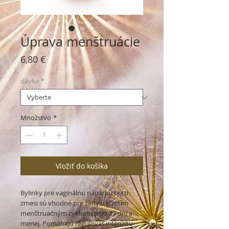
Úprava menštruácie
Price
6,80 €
dávka
*
Množstvo
*
Vložiť do košíka
Bylinky pre vaginálnu náparku tejto
zmesi sú vhodné pre ženy s kratším
menštruačným cyklom, teda 27 dní a
menej. Pomáhajú regulovať intenzitu