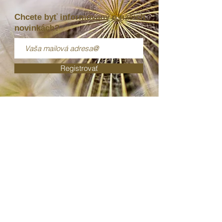
Chcete byť informovaný o našich
novinkách?
Registrovať
Pravidlá ochrany osobných údajov
Obchodné podmienky
© Všetky texty a fotografie na
www.oleum.sk
sú duševným
vlastníctvom design avenue, s.r.o